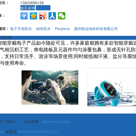
先生：
13823656128
留言咨询
更多信息
享：
键词：
电子手表防水
纳米防水
Parylene
惠州韧达纳米科技有限公司
应用介绍
智能穿戴电子产品如今随处可见，许多家庭都拥有多款智能穿戴设备。P
气相沉积工艺，将电路板及元器件均匀涂覆包裹，形成无针孔防护
，支持日常洗手、游泳等场景使用;同时能抵御汗液、盐分等腐蚀，
与使用寿命。
6128（深圳） 企业官网：
www.enndai.com
ML
备案号:
粤ICP备2022148873号-1