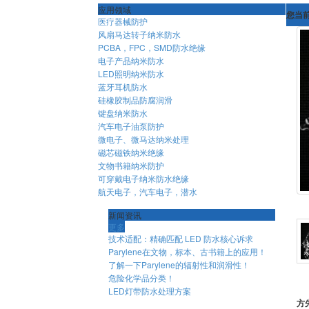
应用领域
您当
医疗器械防护
风扇马达转子纳米防水
PCBA，FPC，SMD防水绝缘
电子产品纳米防水
LED照明纳米防水
蓝牙耳机防水
硅橡胶制品防腐润滑
键盘纳米防水
汽车电子油泵防护
微电子、微马达纳米处理
磁芯磁铁纳米绝缘
文物书籍纳米防护
可穿戴电子纳米防水绝缘
航天电子，汽车电子，潜水
新闻资讯
更多
技术适配：精确匹配 LED 防水核心诉求
Parylene在文物，标本、古书籍上的应用！
了解一下Parylene的辐射性和润滑性！
危险化学品分类！
LED灯带防水处理方案
方