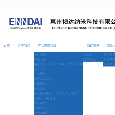
很遗憾，因您的浏览器版本过低导致
首页
关于我们
产品应用领域
新闻资讯
派瑞
医疗器械
行业资讯
派瑞林
风扇马达
技术中心
派瑞林
精密仪器，设备PCBA，FPC，SMD
派瑞林
电子产品
LED照明
蓝牙耳机防水
硅橡胶制品
键盘防水
军工航天电子，汽车电子，潜水
微电子、微马达
磁芯磁铁
文物书籍
可穿戴电子