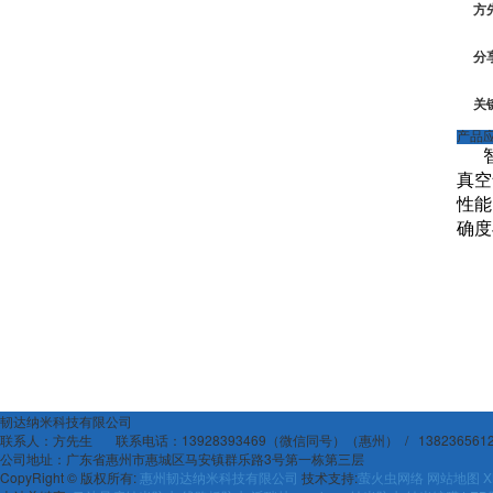
方
分
关
产品
真空
性能
确度
韧达纳米科技有限公司
联系人：方先生 联系电话：13928393469（微信同号）（惠州） / 1382365
公司地址：广东省惠州市惠城区马安镇群乐路3号第一栋第三层
CopyRight © 版权所有:
惠州韧达纳米科技有限公司
技术支持:
萤火虫网络
网站地图
X